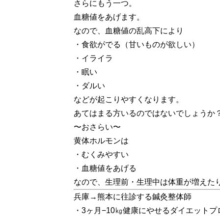
さらにもう一つ。
血糖値をあげます。
なので、血糖値の乱高下により
・食欲がでる（甘いものが欲しい）
・イライラ
・眠い
・ダルい
などが起こりやすくなります。
あてはまる方いるのではないでしょうか
〜おさらい〜
黄体ホルモンは
・むくみやすい
・血糖値をあげる
なので、生理前・生理中は体重が増えた
兵庫→熊本に往診する鍼灸整体師
・3ヶ月−10㎏健康にやせるダイエット