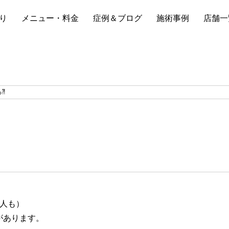
り
メニュー・料金
症例＆ブログ
施術事例
店舗一
⁈
の人も）
があります。