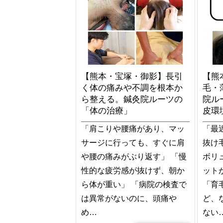
【熊本・宝塚・御影】長引
【熊
く体の痛みや不調を根本か
毛・
ら整える。鍼灸院ルーツの
院ル
「体の治療」
皮環
「肩こりや腰痛があり、マッ
「最
サージに行っても、すぐに肩
抜け
や腰の痛みがぶり返す」 「慢
ボリ
性的な疲労感が抜けず、朝か
ット
ら体が重い」 「病院の検査で
「育
は異常がないのに、頭痛や
ど、
め…
ない