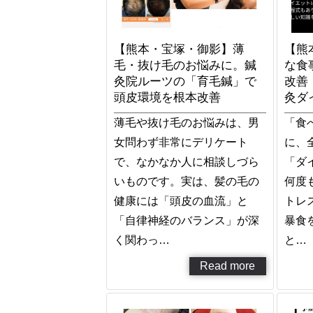
【熊本・宝塚・御影】薄
【熊
毛・抜け毛のお悩みに。鍼
な食
灸院ルーツの「育毛鍼」で
改善
頭皮環境を根本改善
灸ダ
薄毛や抜け毛のお悩みは、男
「食
女問わず非常にデリケート
に、
で、なかなか人に相談しづら
「ダ
いものです。実は、髪の毛の
何度
健康には「頭皮の血流」と
トレ
「自律神経のバランス」が深
暴食
く関わっ…
と…
Read more