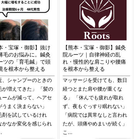
本・宝塚・御影】抜け
【熊本・宝塚・御影】鍼灸
薄毛のお悩みに。鍼灸
院ルーツ｜自律神経の乱
ーツの「育毛鍼」で頭
れ・慢性的な肩こりや腰痛
境を根本から整える
を根本から整える
近、シャンプーのときの
マッサージを受けても、数日
毛が増えてきた」 「髪の
経つとまた肩や腰が重くな
ュームが減って、ヘアセ
る」 「休んでも疲れが取れ
がうまく決まらない」
ず、夜もぐっすり眠れない」
毛剤を試しているけれ
「病院では異常なしと言われ
なかなか変化を感じられ
たが、頭痛やめまいが続く」
…
こ…