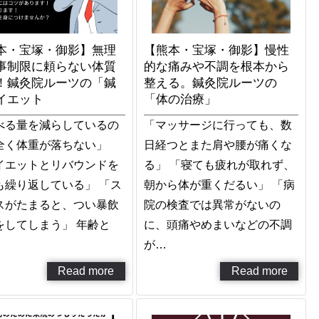
本・宝塚・御影】無理
【熊本・宝塚・御影】慢性
事制限に頼らない体質
的な痛みや不調を根本から
！鍼灸院ルーツの「鍼
整える。鍼灸院ルーツの
イエット
「体の治療」
べる量を減らしているの
「マッサージに行っても、数
全く体重が落ちない」
日経つとまた肩や腰が痛くな
イエットとリバウンドを
る」 「寝ても疲れが取れず、
も繰り返している」 「ス
朝から体が重くだるい」 「病
スがたまると、つい暴飲
院の検査では異常がないの
をしてしまう」 年齢と
に、頭痛やめまいなどの不調
が…
Read more
Read more