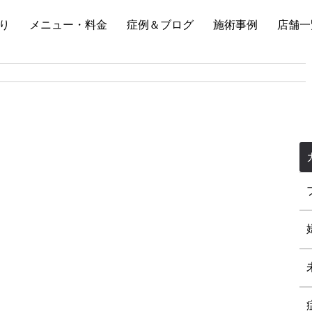
り
メニュー・料金
症例＆ブログ
施術事例
店舗一