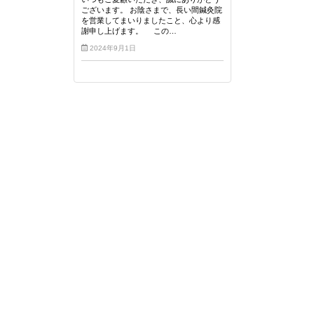
ございます。 お陰さまで、長い間鍼灸院
を営業してまいりましたこと、心より感
謝申し上げます。 この…
2024年9月1日