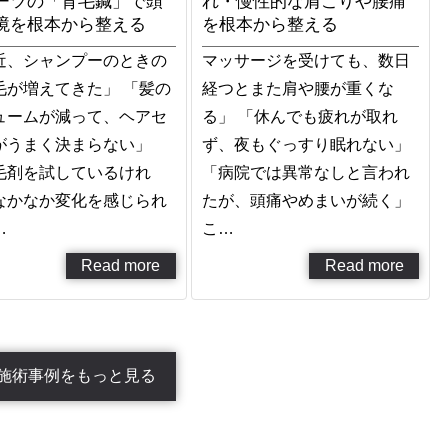
ーツの「育毛鍼」で頭
れ・慢性的な肩こりや腰痛
境を根本から整える
を根本から整える
近、シャンプーのときの
マッサージを受けても、数日
毛が増えてきた」 「髪の
経つとまた肩や腰が重くな
ュームが減って、ヘアセ
る」 「休んでも疲れが取れ
がうまく決まらない」
ず、夜もぐっすり眠れない」
毛剤を試しているけれ
「病院では異常なしと言われ
なかなか変化を感じられ
たが、頭痛やめまいが続く」
…
こ…
Read more
Read more
施術事例をもっと見る