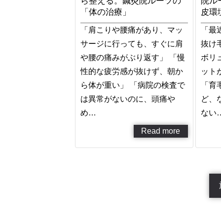
ら整える。鍼灸院ルーツの
院ル
「体の治療」
皮環
「肩こりや腰痛があり、マッ
「最
サージに行っても、すぐに肩
抜け
や腰の痛みがぶり返す」 「慢
ボリ
性的な疲労感が抜けず、朝か
ット
ら体が重い」 「病院の検査で
「育
は異常がないのに、頭痛や
ど、
め…
ない
Read more