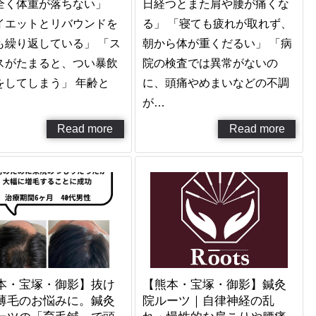
全く体重が落ちない」
日経つとまた肩や腰が痛くな
イエットとリバウンドを
る」 「寝ても疲れが取れず、
も繰り返している」 「ス
朝から体が重くだるい」 「病
スがたまると、つい暴飲
院の検査では異常がないの
をしてしまう」 年齢と
に、頭痛やめまいなどの不調
が…
Read more
Read more
本・宝塚・御影】抜け
【熊本・宝塚・御影】鍼灸
薄毛のお悩みに。鍼灸
院ルーツ｜自律神経の乱