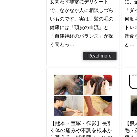
女問わず非常にデリケート
に、
で、なかなか人に相談しづら
「ダ
いものです。実は、髪の毛の
何度
健康には「頭皮の血流」と
トレ
「自律神経のバランス」が深
暴食
く関わっ…
と…
Read more
【熊本・宝塚・御影】長引
【熊
く体の痛みや不調を根本か
毛・