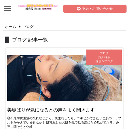
予約・お問い合わせ
ホーム
ブログ
ブログ 記事一覧
ブログ
婦人科系
症例＆ブログ
美容ばりが気になるとの声をよく聞きます
寝不足や食生活の乱れなどから、肌荒れしたり、ニキビができたりと肌のトラブ
ルをかかえていませんか？ 肌荒れしたお肌を鏡で見る度にため息がでたり、必
死に隠そうと化粧…