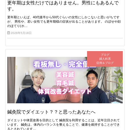
更年期は女性だけではありません。男性にもあるんで
す。
更年期といえば、40代後半から50代ぐらいの女性にしかこないと思いがちです
が、 男性や、若い女性でも更年期様の症状が出ることがあります。 のぼせや顔
のほてり(ホ…
2026年5月18日
ブログ
婦人科系
症例＆ブログ
鍼灸院でダイエット？？と思ったあなたへ
ダイエットや体質改善を目的として 鍼灸院を利用することは、近年注目されて
います。 鍼灸は、体内のバランスを整えることで、健康を維持することができ
るとされています…